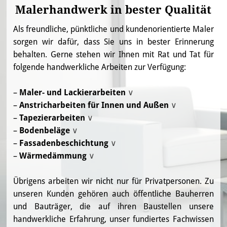
Malerhandwerk in bester Qualität
Als freundliche, pünktliche und kundenorientierte Maler
sorgen wir dafür, dass Sie uns in bester Erinnerung
behalten. Gerne stehen wir Ihnen mit Rat und Tat für
folgende handwerkliche Arbeiten zur Verfügung:
–
Maler- und Lackierarbeiten
∨
–
Anstricharbeiten für Innen und Außen
∨
Die Gestaltung Ihrer Räume planen wir gemeinsam
–
Tapezierarbeiten
∨
mit Ihnen und setzen diese dann mit schönen und
Wir führen sämtliche Anstricharbeiten im
–
Bodenbeläge
∨
kreativen Farbtechniken für Sie um. Egal wie Ihr Stil
Innenbereich durch. Auch Außenarbeiten, wie
Ob Rauhfaser, Stil- oder Fototapete – wir Tapezieren
–
Fassadenbeschichtung
∨
aussieht, wir helfen Ihnen Ihre Vorstellungen in die
Fassadengestaltung, dem Streichen von Balkonen
und Renovieren Ihre Räume fachgerecht mit den
Wir verlegen für Sie geschmackvolle Bodenbeläge
–
Wärmedämmung
∨
Tat umzusetzen.
oder Lackieren von Fenstern und Türen übernehmen
Tapeten Ihrer Wahl.
aus verschiedenen Materialien.
Wir reinigen und imprägnieren Ihre Fassaden
wir gern.
professionell. Wir bessern Schäden aus, beraten Sie
Bei den stetig steigenden Energiepreisen ist die
Übrigens arbeiten wir nicht nur für Privatpersonen. Zu
Auch edle Spachtel- und Wischtechniken oder das
bei der Wahl des geeigneten Materials und der
Wärmedämmung eine sinnvolle Investition. Wir
unseren Kunden gehören auch öffentliche Bauherren
Verputzen Ihrer Wände sind möglich.
farblichen Gestaltung Ihrer Fassade.
dämmen Ihre Wände und senken so Ihre
und Bauträger, die auf ihren Baustellen unsere
Heizkosten.
handwerkliche Erfahrung, unser fundiertes Fachwissen